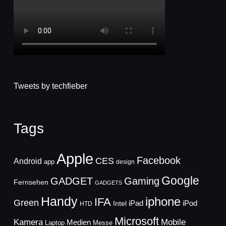
Tweets by techfieber
Tags
Apple
Facebook
CES
Android
app
design
Google
GADGET
Gaming
Fernsehen
GADGETS
Handy
iphone
IFA
Green
iPad
Intel
iPod
HTD
Microsoft
Mobile
Kamera
Medien
Laptop
Messe