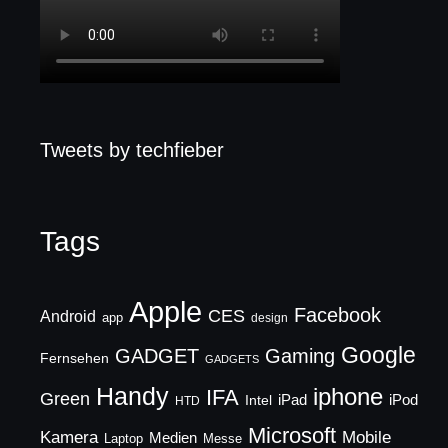
Tweets by techfieber
Tags
Apple
Facebook
CES
Android
app
design
Google
GADGET
Gaming
Fernsehen
GADGETS
Handy
iphone
IFA
Green
iPad
Intel
iPod
HTD
Microsoft
Mobile
Kamera
Medien
Laptop
Messe