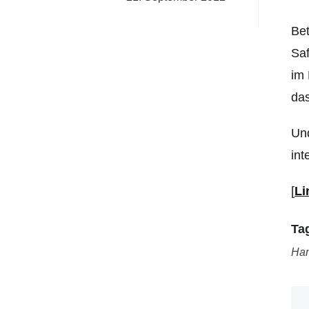
Bet
Saf
im 
das
Und
int
[
Li
Ta
Ha