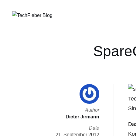
SpareO
Tec
Sin
Author
Dieter Jirmann
Das
Date
Kom
21. September 2012