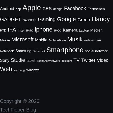
Apple
Facebook
CES
Android
Fernsehen
app
design
Handy
Google
GADGET
Gaming
Green
GADGETS
iphone
IFA
Kamera
iPad
Intel
iPod
Medien
Laptop
HTD
Musik
Microsoft
Mobile
Messe
Mobiltelefon
neu
netbook
Smartphone
Samsung
social network
Notebook
Sicherheit
Studie
TV
Twitter
Video
Sony
tablet
TechShowNetwork
Telekom
Web
Windows
Werbung
Copyright © 2026
TechFieber Blog