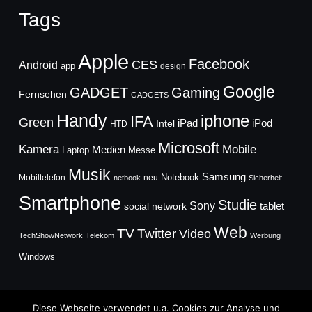
Tags
Apple
Facebook
CES
Android
app
design
Google
GADGET
Gaming
Fernsehen
GADGETS
Handy
iphone
IFA
Green
iPad
Intel
iPod
HTD
Microsoft
Mobile
Kamera
Medien
Laptop
Messe
Musik
Samsung
Notebook
Mobiltelefon
neu
netbook
Sicherheit
Smartphone
Studie
Sony
social network
tablet
Web
TV
Twitter
Video
TechShowNetwork
Telekom
Werbung
Windows
Diese Webseite verwendet u.a. Cookies zur Analyse und