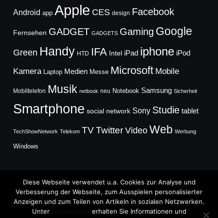
Apple
Facebook
CES
Android
app
design
Google
GADGET
Gaming
Fernsehen
GADGETS
Handy
iphone
IFA
Green
iPad
Intel
iPod
HTD
Microsoft
Mobile
Kamera
Medien
Laptop
Messe
Musik
Samsung
Notebook
Mobiltelefon
neu
netbook
Sicherheit
Smartphone
Studie
Sony
social network
tablet
Web
TV
Twitter
Video
TechShowNetwork
Telekom
Werbung
Windows
Diese Webseite verwendet u.a. Cookies zur Analyse und
Verbesserung der Webseite, zum Ausspielen personalisierter
Anzeigen und zum Teilen von Artikeln in sozialen Netzwerken.
Copyright © 2026
Unter
Datenschutz
erhalten Sie Informationen und
TechFieber Blog