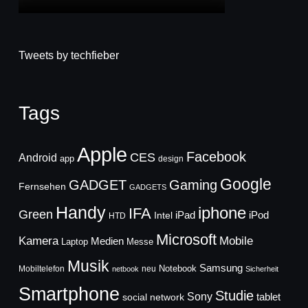
Tweets by techfieber
Tags
Apple
Facebook
CES
Android
app
design
Google
GADGET
Gaming
Fernsehen
GADGETS
Handy
iphone
IFA
Green
iPad
Intel
iPod
HTD
Microsoft
Mobile
Kamera
Medien
Laptop
Messe
Musik
Samsung
Notebook
Mobiltelefon
neu
netbook
Sicherheit
Smartphone
Studie
Sony
social network
tablet