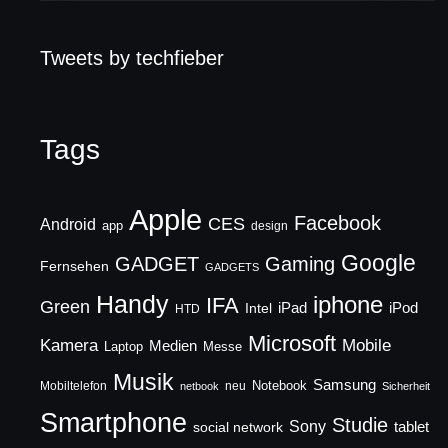
Tweets by techfieber
Tags
Apple
Facebook
CES
Android
app
design
Google
GADGET
Gaming
Fernsehen
GADGETS
Handy
iphone
IFA
Green
iPad
Intel
iPod
HTD
Microsoft
Mobile
Kamera
Medien
Laptop
Messe
Musik
Samsung
Notebook
Mobiltelefon
neu
netbook
Sicherheit
Smartphone
Studie
Sony
social network
tablet