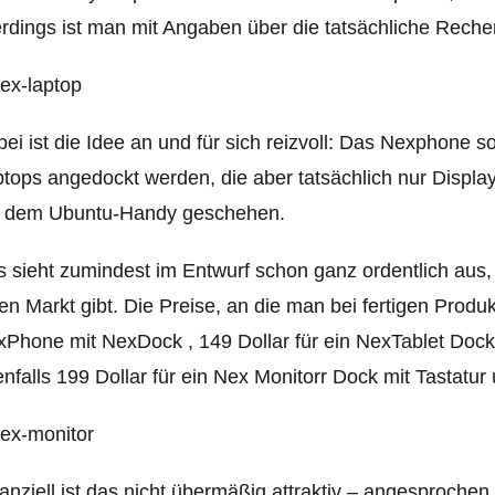
erdings ist man mit Angaben über die tatsächliche Reche
ei ist die Idee an und für sich reizvoll: Das Nexphone so
tops angedockt werden, die aber tatsächlich nur Displ
f dem Ubuntu-Handy geschehen.
 sieht zumindest im Entwurf schon ganz ordentlich aus, 
en Markt gibt. Die Preise, an die man bei fertigen Produk
Phone mit NexDock , 149 Dollar für ein NexTablet Dock,
nfalls 199 Dollar für ein Nex Monitorr Dock mit Tastatur
anziell ist das nicht übermäßig attraktiv – angesprochen