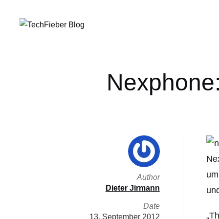
Nexphone:
Nex
um 
Author
Dieter Jirmann
und
Date
„Th
13. September 2012