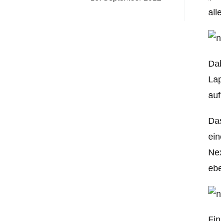
all
Dab
Lap
au
Das
ein
Nex
ebe
Fin