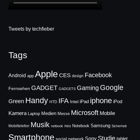
Tweets by techfieber
Tags
Apple
Facebook
CES
Android
app
design
Google
GADGET
Gaming
Fernsehen
GADGETS
Handy
iphone
IFA
Green
iPad
Intel
iPod
HTD
Microsoft
Mobile
Kamera
Medien
Laptop
Messe
Musik
Samsung
Notebook
Mobiltelefon
neu
netbook
Sicherheit
Smartphone
Studie
Sony
social network
tablet