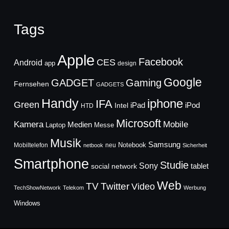
Tags
Apple
Facebook
CES
Android
app
design
Google
GADGET
Gaming
Fernsehen
GADGETS
Handy
iphone
IFA
Green
iPad
Intel
iPod
HTD
Microsoft
Mobile
Kamera
Medien
Laptop
Messe
Musik
Samsung
Notebook
Mobiltelefon
neu
netbook
Sicherheit
Smartphone
Studie
Sony
social network
tablet
Web
TV
Twitter
Video
TechShowNetwork
Telekom
Werbung
Windows