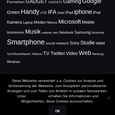
Google
GADGET
Gaming
Fernsehen
GADGETS
Handy
iphone
IFA
Green
iPad
Intel
iPod
HTD
Microsoft
Mobile
Kamera
Medien
Laptop
Messe
Musik
Samsung
Notebook
Mobiltelefon
neu
netbook
Sicherheit
Smartphone
Studie
Sony
social network
tablet
Web
TV
Twitter
Video
TechShowNetwork
Telekom
Werbung
Windows
Diese Webseite verwendet u.a. Cookies zur Analyse und
Verbesserung der Webseite, zum Ausspielen personalisierter
Anzeigen und zum Teilen von Artikeln in sozialen Netzwerken.
Copyright © 2026
Unter
Datenschutz
erhalten Sie Informationen und
TechFieber Blog
Möglichkeiten, diese Cookies auszuschalten.
Designed by
WPZOOM
OK