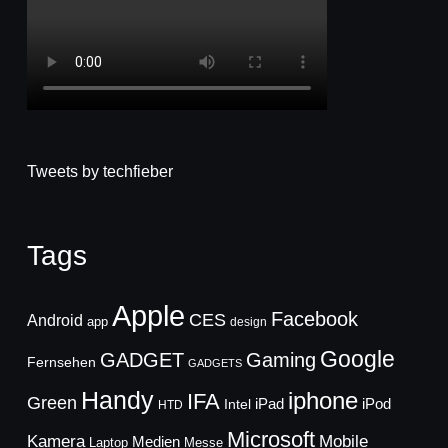
Tweets by techfieber
Tags
Apple
Facebook
CES
Android
app
design
Google
GADGET
Gaming
Fernsehen
GADGETS
Handy
iphone
IFA
Green
iPad
Intel
iPod
HTD
Microsoft
Mobile
Kamera
Medien
Laptop
Messe