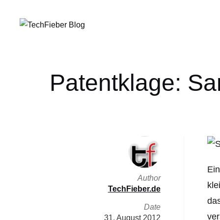
Patentklage: S
Ein
Author
kle
TechFieber.de
das
Date
ver
31. August 2012