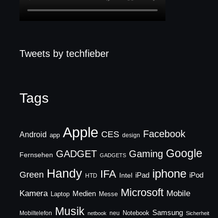
Tweets by techfieber
Tags
Apple
Facebook
CES
Android
app
design
Google
GADGET
Gaming
Fernsehen
GADGETS
Handy
iphone
IFA
Green
iPad
Intel
iPod
HTD
Microsoft
Mobile
Kamera
Medien
Laptop
Messe
Musik
Samsung
Notebook
Mobiltelefon
neu
netbook
Sicherheit