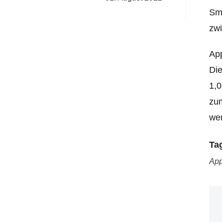
Sma
zwi
App
Di
1,0
zum
we
Ta
App