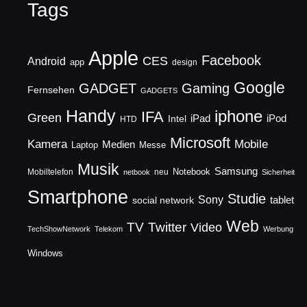
Tags
Apple
Facebook
CES
Android
app
design
Google
GADGET
Gaming
Fernsehen
GADGETS
Handy
iphone
IFA
Green
iPad
Intel
iPod
HTD
Microsoft
Mobile
Kamera
Medien
Laptop
Messe
Musik
Samsung
Notebook
Mobiltelefon
neu
netbook
Sicherheit
Smartphone
Studie
Sony
social network
tablet
Web
TV
Twitter
Video
TechShowNetwork
Telekom
Werbung
Windows