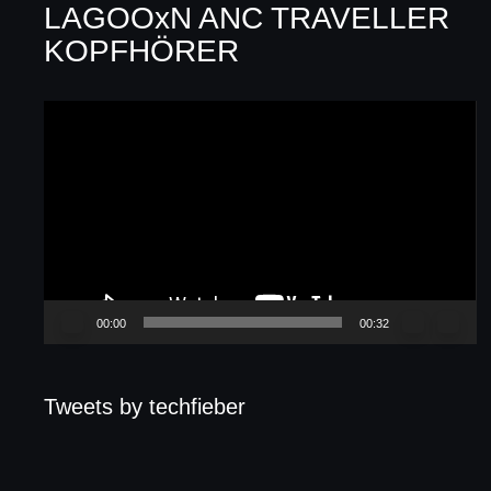
LAGOOxN ANC TRAVELLER
KOPFHÖRER
Video-
Player
00:00
00:32
Tweets by techfieber