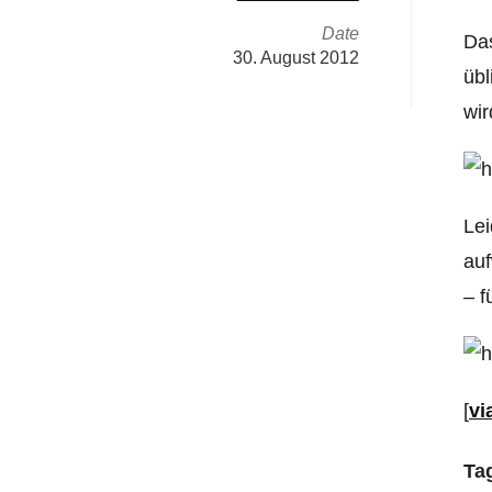
Date
Das
30. August 2012
übl
wir
Lei
auf
– f
[
vi
Ta