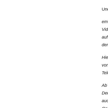
Und
em>
Vid
auf
den
Hie
von
Tel
Ab 
Deu
auc