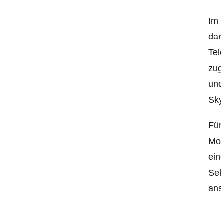
Im 
dar
Tel
zug
und
Sky
Für
Mob
ei
Sek
ans