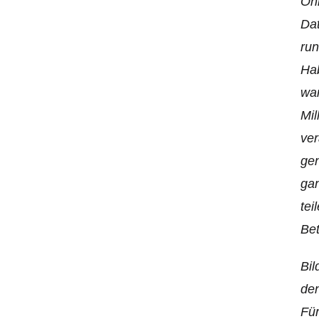
Onl
Dat
run
Ha
war
Mil
ver
gen
gan
tei
Bet
Bil
den
Für