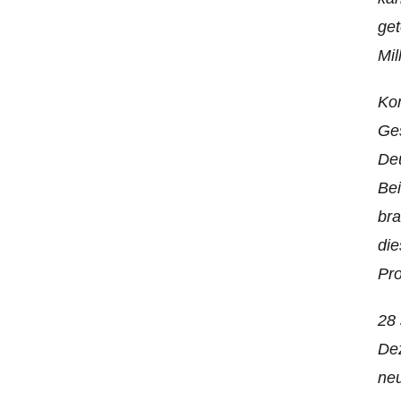
get
Mil
Kom
Ges
Deu
Bei
bra
die
Pro
28 
Dez
neu