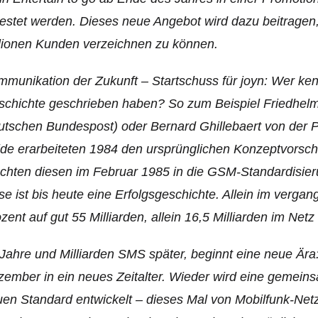
estet werden. Dieses neue Angebot wird dazu beitragen
lionen Kunden verzeichnen zu können.
munikation der Zukunft – Startschuss für joyn: Wer ke
chichte geschrieben haben? So zum Beispiel Friedhelm
tschen Bundespost) oder Bernard Ghillebaert von der 
de erarbeiteten 1984 den ursprünglichen Konzeptvorsch
chten diesen im Februar 1985 in die GSM-Standardisie
se ist bis heute eine Erfolgsgeschichte. Allein im verg
zent auf gut 55 Milliarden, allein 16,5 Milliarden im Ne
Jahre und Milliarden SMS später, beginnt eine neue Ära: 
ember in ein neues Zeitalter. Wieder wird eine gemein
en Standard entwickelt – dieses Mal von Mobilfunk-Net