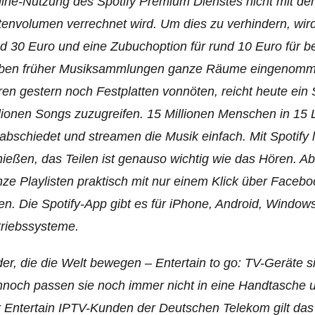
ine-Nutzung des Spotify Premium Dienstes nicht mit dem 
envolumen verrechnet wird. Um dies zu verhindern, wird
d 30 Euro und eine Zubuchoption für rund 10 Euro für b
ben früher Musiksammlungen ganze Räume eingenommen u
en gestern noch Festplatten vonnöten, reicht heute ein
lionen Songs zuzugreifen. 15 Millionen Menschen in 1
abschiedet und streamen die Musik einfach. Mit Spotify lä
ießen, das Teilen ist genauso wichtig wie das Hören. 
ze Playlisten praktisch mit nur einem Klick über Facebo
len. Die Spotify-App gibt es für iPhone, Android, Windo
riebssysteme.
der, die die Welt bewegen – Entertain to go: TV-Geräte 
noch passen sie noch immer nicht in eine Hand­tasche u
 Entertain IPTV-Kunden der Deutschen Telekom gilt da