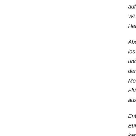
auf
WL
He
Abe
los
und
der
Mob
Flu
aus
Ent
Eur
kan