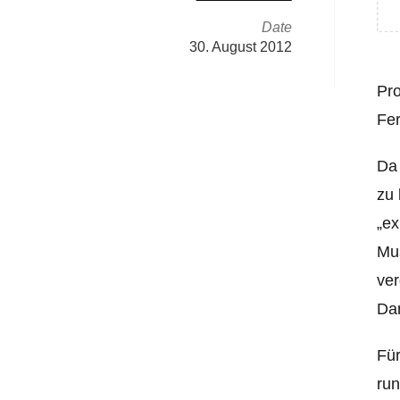
Date
30. August 2012
Pro
Fe
Da 
zu 
„ex
Mus
ver
Dam
Für
run