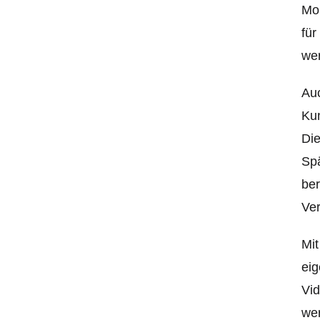
Mob
für
we
Auc
Kun
Die
Spä
ber
Ver
Mit
eig
Vid
wer