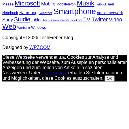
Musik
Microsoft
Mobile
Messe
Mobiltelefon
neu
netbook
Smartphone
Samsung
social network
Notebook
Sicherheit
Studie
TV
Twitter
Video
Sony
tablet
TechShowNetwork
Telekom
Web
Windows
Werbung
Copyright © 2026 TechFieber Blog
Designed by
WPZOOM
Diese Webseite verwendet u.a. Cookies zur Analyse und
Verbesserung der Webseite, zum Ausspielen personalisierter
Anzeigen und zum Teilen von Artikeln in sozialen
Netzwerken. Unter
Datenschutz
erhalten Sie Informationen
und Möglichkeiten, diese Cookies auszuschalten.
OK