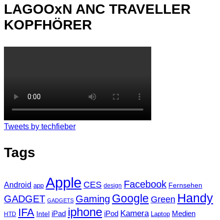
LAGOOxN ANC TRAVELLER
KOPFHÖRER
Tweets by techfieber
Tags
Apple
Facebook
CES
Android
Fernsehen
app
design
Handy
Google
GADGET
Gaming
Green
GADGETS
iphone
IFA
Kamera
iPad
Intel
iPod
Medien
Laptop
HTD