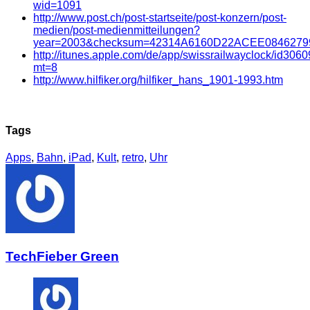
wid=1091
http://www.post.ch/post-startseite/post-konzern/post-
medien/post-medienmitteilungen?
year=2003&checksum=42314A6160D22ACEE0846279
http://itunes.apple.com/de/app/swissrailwayclock/id306
mt=8
http://www.hilfiker.org/hilfiker_hans_1901-1993.htm
Tags
Apps
,
Bahn
,
iPad
,
Kult
,
retro
,
Uhr
TechFieber Green