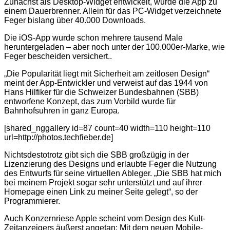
Zunächst als Desktop-Widget entwickelt, wurde die App zu
einem Dauerbrenner. Allein für das PC-Widget verzeichnete
Feger bislang über 40.000 Downloads.
Die iOS-App wurde schon mehrere tausend Male
heruntergeladen – aber noch unter der 100.000er-Marke, wie
Feger bescheiden versichert..
„Die Popularität liegt mit Sicherheit am zeitlosen Design“
meint der App-Entwickler und verweist auf das 1944 von
Hans Hilfiker für die Schweizer Bundesbahnen (SBB)
entworfene Konzept, das zum Vorbild wurde für
Bahnhofsuhren in ganz Europa.
[shared_nggallery id=87 count=40 width=110 height=110
url=http://photos.techfieber.de]
Nichtsdestotrotz gibt sich die SBB großzügig in der
Lizenzierung des Designs und erlaubte Feger die Nutzung
des Entwurfs für seine virtuellen Ableger. „Die SBB hat mich
bei meinem Projekt sogar sehr unterstützt und auf ihrer
Homepage einen Link zu meiner Seite gelegt“, so der
Programmierer.
Auch Konzernriese Apple scheint vom Design des Kult-
Zeitanzeigers äußerst angetan: Mit dem neuen Mobile-