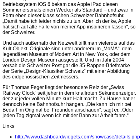
Betriebssystem iOS 6 bekam das Apple iPad diesen
Sommer erstmals einen Wecker als Standard – und zwar in
Form eben dieser klassischen Schweizer Bahnhofsuhr.
„Damit habe ich leider nichts zu tun. Aber ich denke, Apple
hat sich auf alle Fälle von meiner App inspirieren lassen“, so
der Schweizer.
Und auch außerhalb der Netzwelt trifft man vielerots auf das
Kult-Objekt. Originale sind unter anderem im „MoMA“, dem
legendären Museum of Modern Art in New York, oder dem
London Design Museum ausgestellt. Und im Jahr 2004
versah die Schweizer Post gar die 85-Rappen-Briefmarke
der Serie „Design-Klassiker Schweiz“ mit einer Abbildung
des eidgenössischen Zeitmessers.
Für Thomas Feger liegt der besondere Reiz der „Swiss
Railway Clock“ seit jeher in dem knallroten Sekundenzeiger,
der zur jeder vollen Minute kurz Halt macht. Zu Hause hat er
dennoch keine Bahnhofsuhr hängen. „Die kann ich mir bei
Bedarf im Original bei Freunden anschauen“, sagt er. „Oder
jeden Tag zigmal wenn ich mit der Bahn zur Arbeit fahre.“
Links:
http://www.dashboardwidgets.com/showcase/details.ph