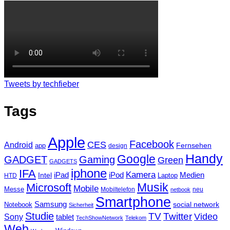
Tweets by techfieber
Tags
Apple
Facebook
CES
Android
Fernsehen
app
design
Handy
Google
GADGET
Gaming
Green
GADGETS
iphone
IFA
Kamera
iPad
Intel
iPod
Medien
Laptop
HTD
Musik
Microsoft
Mobile
Messe
Mobiltelefon
neu
netbook
Smartphone
Samsung
social network
Notebook
Sicherheit
Studie
TV
Twitter
Video
Sony
tablet
TechShowNetwork
Telekom
Web