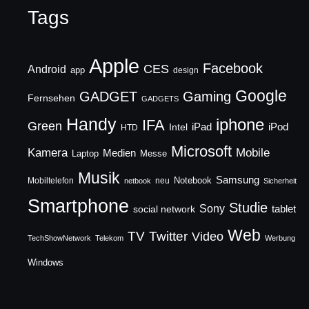
Tags
Apple
Facebook
CES
Android
app
design
Google
GADGET
Gaming
Fernsehen
GADGETS
Handy
iphone
IFA
Green
iPad
Intel
iPod
HTD
Microsoft
Mobile
Kamera
Medien
Laptop
Messe
Musik
Samsung
Notebook
Mobiltelefon
neu
netbook
Sicherheit
Smartphone
Studie
Sony
social network
tablet
Web
TV
Twitter
Video
TechShowNetwork
Telekom
Werbung
Windows