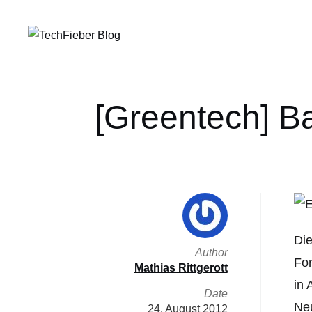
[Greentech] Ba
Die
Author
For
Mathias Rittgerott
in 
Date
Ne
24. August 2012