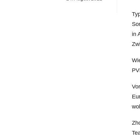
Typ
Son
in 
Zwi
Wie
PV
Vor
Eur
wol
Zho
Tea