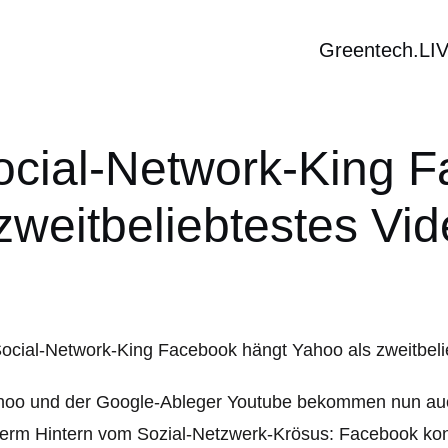
Greentech.LI
ocial-Network-King F
zweitbeliebtestes Vid
hoo und der Google-Ableger Youtube bekommen nun au
erm Hintern vom Sozial-Netzwerk-Krösus: Facebook kon