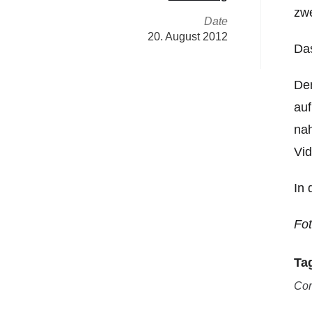
zwe
Date
20. August 2012
Da
Dem
auf
nah
Vid
In 
Fo
Ta
Co