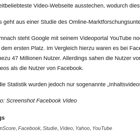
itbeliebteste Video-Webseite ausstechen, wodurch diese a
s geht aus einer Studie des Omline-Marktforschungsun
nach steht Google mit seinem Videoportal YouTube noc
 dem ersten Platz. Im Vergleich hierzu waren es bei Fa
ezu 47 Millionen Nutzer. Allerdings sahen die Nutzer v
eos als die Nutzer von Facebook.
die Statistik wurden jedoch nur sogenannte „Inhaltsvide
to: Screenshot Facebook Video
gs
mScore
,
Facebook
,
Studie
,
Video
,
Yahoo
,
YouTube