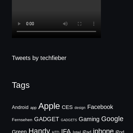
Tweets by techfieber
Tags
Apple
Facebook
CES
Android
app
design
Google
GADGET
Gaming
Fernsehen
GADGETS
Handy
iphone
IFA
Green
iPad
Intel
iPod
HTD