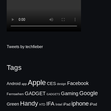
Tweets by techfieber
Tags
Apple
Facebook
CES
Android
app
design
Google
GADGET
Gaming
Fernsehen
GADGETS
Handy
iphone
IFA
Green
iPad
Intel
iPod
HTD