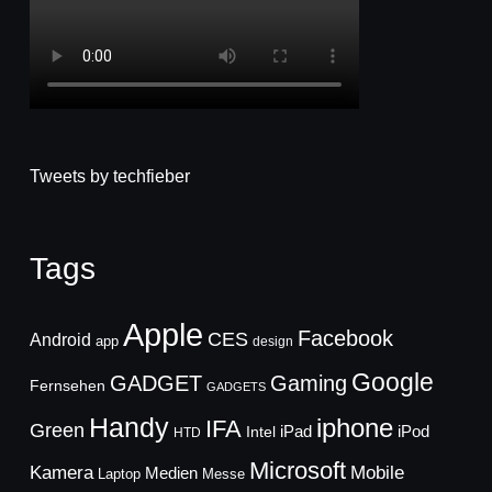
Tweets by techfieber
Tags
Apple
Facebook
CES
Android
app
design
Google
GADGET
Gaming
Fernsehen
GADGETS
Handy
iphone
IFA
Green
iPad
Intel
iPod
HTD
Microsoft
Mobile
Kamera
Medien
Laptop
Messe