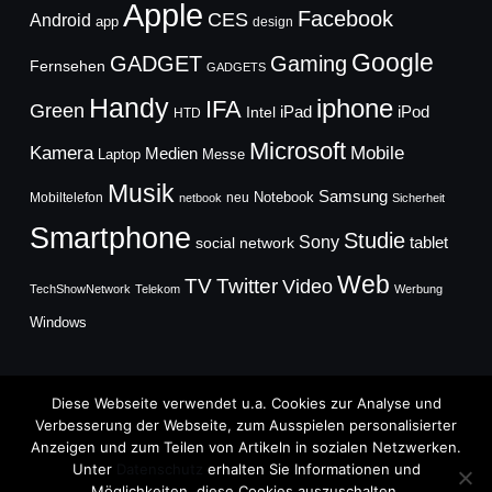
Apple
Facebook
CES
Android
app
design
Google
GADGET
Gaming
Fernsehen
GADGETS
Handy
iphone
IFA
Green
iPad
Intel
iPod
HTD
Microsoft
Mobile
Kamera
Medien
Laptop
Messe
Musik
Samsung
Notebook
Mobiltelefon
neu
netbook
Sicherheit
Smartphone
Studie
Sony
social network
tablet
Web
TV
Twitter
Video
TechShowNetwork
Telekom
Werbung
Windows
Diese Webseite verwendet u.a. Cookies zur Analyse und
Verbesserung der Webseite, zum Ausspielen personalisierter
Anzeigen und zum Teilen von Artikeln in sozialen Netzwerken.
Copyright © 2026
Unter
Datenschutz
erhalten Sie Informationen und
TechFieber Blog
Möglichkeiten, diese Cookies auszuschalten.