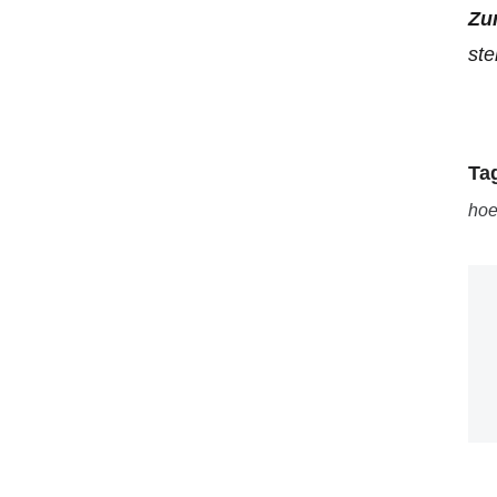
Zur
ste
Ta
hoe