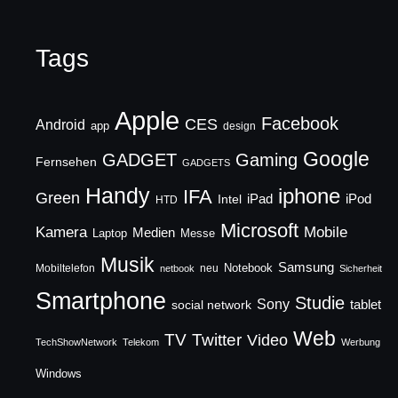
Tags
Apple
Facebook
CES
Android
app
design
Google
GADGET
Gaming
Fernsehen
GADGETS
Handy
iphone
IFA
Green
iPad
Intel
iPod
HTD
Microsoft
Mobile
Kamera
Medien
Laptop
Messe
Musik
Samsung
Notebook
Mobiltelefon
neu
netbook
Sicherheit
Smartphone
Studie
Sony
social network
tablet
Web
TV
Twitter
Video
TechShowNetwork
Telekom
Werbung
Windows