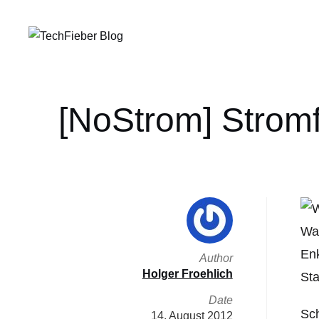
[NoStrom] Stromf
Was
Enk
Author
Holger Froehlich
Sta
Date
Sc
14. August 2012