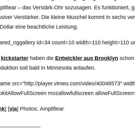
lifiear – das Verstärk-Ohr sozusagen. Es funktioniert, 
siver Verstärker. Die kleine Muschel kommt in sechs ve
Dollar eine beachtliche Leistung.
ared_nggallery id=34 count=10 width=110 height=110 url=
i
kickstarter
haben die
Entwickler aus Brooklyn
schon 
duktion soll bald in Minnesota anlaufen.
rame src=“http://player.vimeo.com/video/40048573″ wid
kitAllowFullScreen mozallowfullscreen allowFullScreen
nk
] [
via
] Photos: Amplifiear
______________