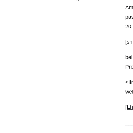
Amp
pas
20 
[sh
be
Pro
<if
web
[
Li
__