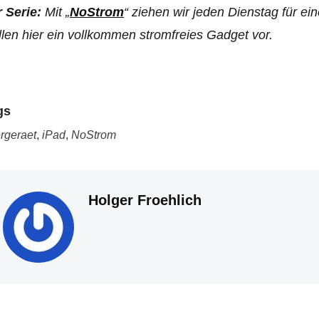
 Serie:
Mit „
NoStrom
“ ziehen wir jeden Dienstag für e
llen hier ein vollkommen stromfreies Gadget vor.
gs
rgeraet
,
iPad
,
NoStrom
Holger Froehlich