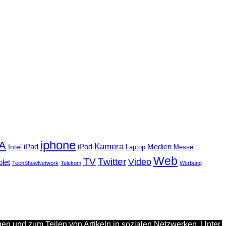
iphone
FA
Kamera
iPad
Intel
iPod
Medien
Laptop
Messe
Web
TV
Twitter
Video
blet
TechShowNetwork
Telekom
Werbung
en und zum Teilen von Artikeln in sozialen Netzwerken. Unter