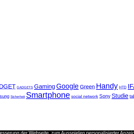
Handy
Google
I
DGET
Gaming
Green
GADGETS
HTD
Smartphone
Studie
Sony
sung
social network
ta
Sicherheit
sserung der Webseite, zum Ausspielen personalisierter Anzeig