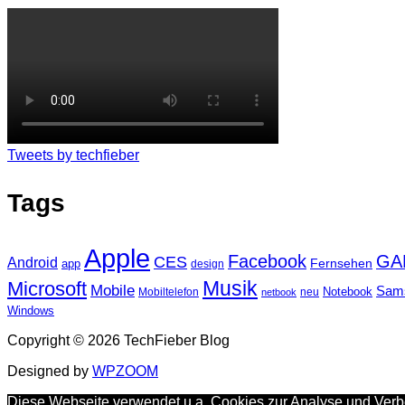
Tweets by techfieber
Tags
Apple
Facebook
GA
CES
Android
Fernsehen
app
design
Musik
Microsoft
Mobile
Sam
Notebook
Mobiltelefon
neu
netbook
Windows
Copyright © 2026 TechFieber Blog
Designed by
WPZOOM
Diese Webseite verwendet u.a. Cookies zur Analyse und Verbe