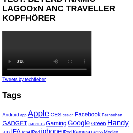
LAGOOxN ANC TRAVELLER
KOPFHÖRER
Tweets by techfieber
Tags
Apple
Facebook
CES
Android
Fernsehen
app
design
Handy
Google
GADGET
Gaming
Green
GADGETS
iphone
IFA
Kamera
iPad
Intel
iPod
Medien
Laptop
HTD