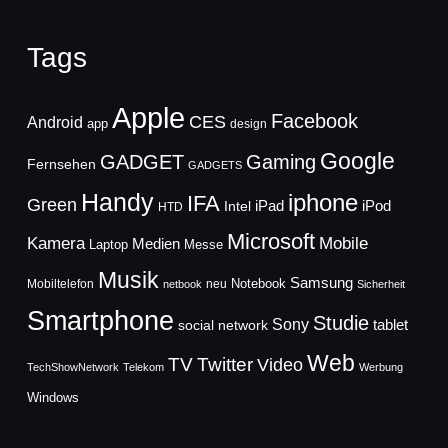
Tags
Apple
Facebook
CES
Android
app
design
Google
GADGET
Gaming
Fernsehen
GADGETS
Handy
iphone
IFA
Green
iPad
Intel
iPod
HTD
Microsoft
Mobile
Kamera
Medien
Laptop
Messe
Musik
Samsung
Notebook
Mobiltelefon
neu
netbook
Sicherheit
Smartphone
Studie
Sony
social network
tablet
Web
TV
Twitter
Video
TechShowNetwork
Telekom
Werbung
Windows