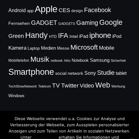
Apple
Facebook
CES
Android
app
design
Google
GADGET
Gaming
Fernsehen
GADGETS
Handy
iphone
IFA
Green
iPad
Intel
iPod
HTD
Microsoft
Mobile
Kamera
Medien
Laptop
Messe
Musik
Samsung
Notebook
Mobiltelefon
neu
netbook
Sicherheit
Smartphone
Studie
Sony
social network
tablet
Web
TV
Twitter
Video
TechShowNetwork
Telekom
Werbung
Windows
Diese Webseite verwendet u.a. Cookies zur Analyse und
Verbesserung der Webseite, zum Ausspielen personalisierter
Anzeigen und zum Teilen von Artikeln in sozialen Netzwerken.
Copyright © 2026
Unter
Datenschutz
erhalten Sie Informationen und