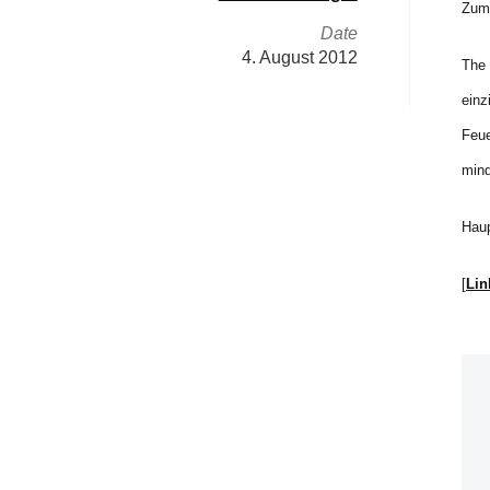
Zumi
Date
4. August 2012
The 
einz
Feue
mind
Haup
[
Lin