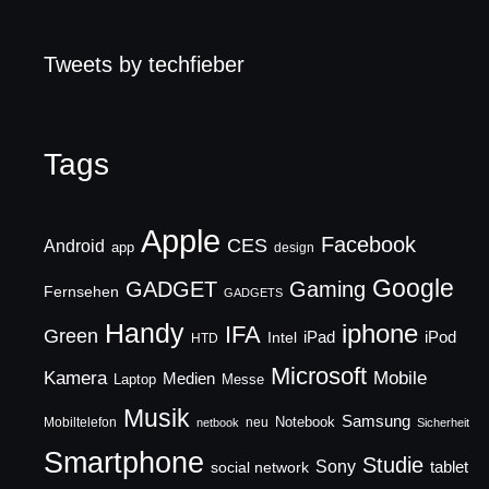
Tweets by techfieber
Tags
Apple
Facebook
CES
Android
app
design
Google
GADGET
Gaming
Fernsehen
GADGETS
Handy
iphone
IFA
Green
iPad
Intel
iPod
HTD
Microsoft
Mobile
Kamera
Medien
Laptop
Messe
Musik
Samsung
Notebook
Mobiltelefon
neu
netbook
Sicherheit
Smartphone
Studie
Sony
social network
tablet