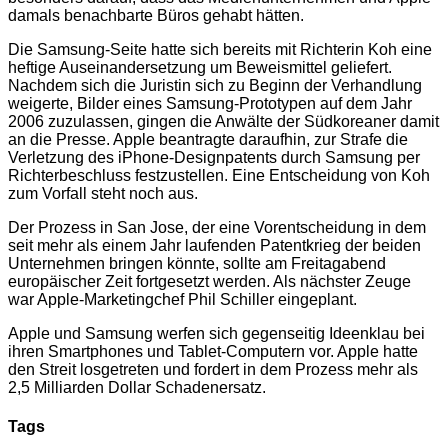
damals benachbarte Büros gehabt hätten.
Die Samsung-Seite hatte sich bereits mit Richterin Koh eine
heftige Auseinandersetzung um Beweismittel geliefert.
Nachdem sich die Juristin sich zu Beginn der Verhandlung
weigerte, Bilder eines Samsung-Prototypen auf dem Jahr
2006 zuzulassen, gingen die Anwälte der Südkoreaner damit
an die Presse. Apple beant
ragte daraufhin, zur Strafe die
Verletzung des iPhone-Designpatents durch Samsung per
Richterbeschluss festzustellen. Eine Entscheidung von Koh
zum Vorfall steht noch aus.
Der Prozess in San Jose, der eine Vorentscheidung in dem
seit mehr als einem Jahr laufenden Patentkrieg der beiden
Unternehmen bringen könnte, sollte am Freitagabend
europäischer Zeit fortgesetzt werden. Als nächster Zeuge
war Apple-Marketingchef Phil Schiller eingeplant.
Apple und Samsung werfen sich gegenseitig Ideenklau bei
ihren Smartphones und Tablet-Computern vor. Apple hatte
den Streit losgetreten und fordert in dem Prozess mehr als
2,5 Milliarden Dollar Schadenersatz.
Tags