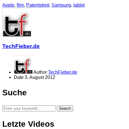
Apple
,
film
,
Patentstreit
,
Samsung
,
tablet
TechFieber.de
Author
TechFieber.de
Date
3. August 2012
Suche
Letzte Videos