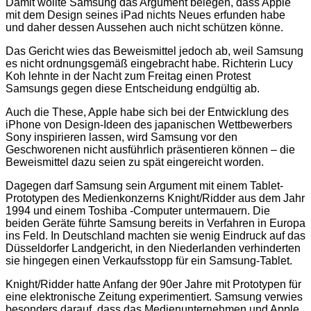
Damit wollte Samsung das Argument belegen, dass Apple
mit dem Design seines iPad nichts Neues erfunden habe
und daher dessen Aussehen auch nicht schützen könne.
Das Gericht wies das Beweismittel jedoch ab, weil Samsung
es nicht ordnungsgemäß eingebracht habe. Richterin Lucy
Koh lehnte in der Nacht zum Freitag einen Protest
Samsungs gegen diese Entscheidung endgültig ab.
Auch die These, Apple habe sich bei der Entwicklung des
iPhone von Design-Ideen des japanischen Wettbewerbers
Sony inspirieren lassen, wird Samsung vor den
Geschworenen nicht ausführlich präsentieren können – die
Beweismittel dazu seien zu spät eingereicht worden.
Dagegen darf Samsung sein Argument mit einem Tablet-
Prototypen des Medienkonzerns Knight/Ridder aus dem Jahr
1994 und einem Toshiba -Computer untermauern. Die
beiden Geräte führte Samsung bereits in Verfahren in Europa
ins Feld. In Deutschland machten sie wenig Eindruck auf das
Düsseldorfer Landgericht, in den Niederlanden verhinderten
sie hingegen einen Verkaufsstopp für ein Samsung-Tablet.
Knight/Ridder hatte Anfang der 90er Jahre mit Prototypen für
eine elektronische Zeitung experimentiert. Samsung verwies
besonders darauf, dass das Medienunternehmen und Apple