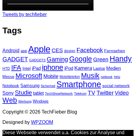
Tweets by techfieber
Tags
Apple
Facebook
CES
Android
Fernsehen
app
design
Handy
Google
GADGET
Gaming
Green
GADGETS
iphone
IFA
Kamera
iPad
Intel
iPod
Medien
Laptop
HTD
Musik
Microsoft
Mobile
Messe
Mobiltelefon
neu
netbook
Smartphone
Samsung
social network
Notebook
Sicherheit
Studie
TV
Twitter
Video
Sony
tablet
TechShowNetwork
Telekom
Web
Windows
Werbung
Copyright © 2026 TechFieber Blog
Designed by
WPZOOM
Diese Webseite verwendet u.a. Cookies zur Analyse und