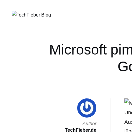
Microsoft pim
Go
Und
Aus
Author
TechFieber.de
jün