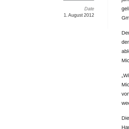
gel
Date
1. August 2012
Gma
Der
den
abl
Mic
„Wi
Mic
von
wec
Die
Hau