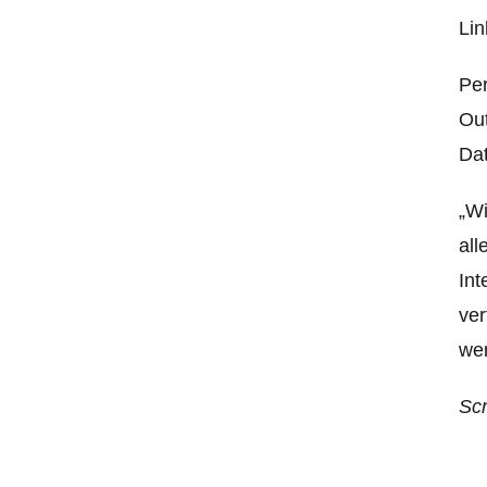
Lin
Per
Out
Dat
„Wi
all
Int
ver
wer
Scr