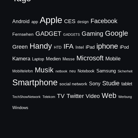
Apple
Facebook
CES
Android
app
design
Google
GADGET
Gaming
Fernsehen
GADGETS
Handy
iphone
IFA
Green
iPad
Intel
iPod
HTD
Microsoft
Mobile
Kamera
Medien
Laptop
Messe
Musik
Samsung
Notebook
Mobiltelefon
neu
netbook
Sicherheit
Smartphone
Studie
Sony
social network
tablet
Web
TV
Twitter
Video
TechShowNetwork
Telekom
Werbung
Windows