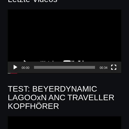
Video-
Player
00:00
00:34
TEST: BEYERDYNAMIC
LAGOOxN ANC TRAVELLER
KOPFHÖRER
Video-
Player