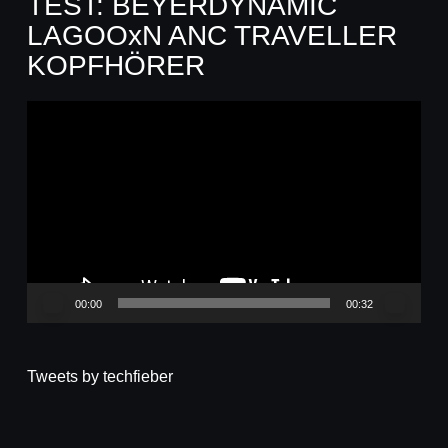
TEST: BEYERDYNAMIC
LAGOOxN ANC TRAVELLER
KOPFHÖRER
Video-
Player
00:00
00:32
Tweets by techfieber