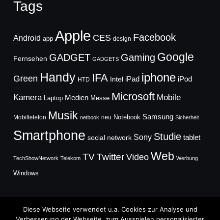
Tags
Apple
Facebook
CES
Android
app
design
Google
GADGET
Gaming
Fernsehen
GADGETS
Handy
iphone
IFA
Green
iPad
Intel
iPod
HTD
Microsoft
Mobile
Kamera
Medien
Laptop
Messe
Musik
Samsung
Notebook
Mobiltelefon
neu
netbook
Sicherheit
Smartphone
Studie
Sony
social network
tablet
Web
TV
Twitter
Video
TechShowNetwork
Telekom
Werbung
Windows
Diese Webseite verwendet u.a. Cookies zur Analyse und
Verbesserung der Webseite, zum Ausspielen personalisierter