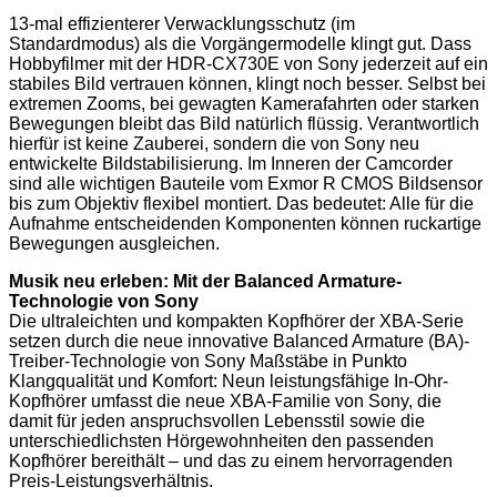
13-mal effizienterer Verwacklungsschutz (im
Standardmodus) als die Vorgängermodelle klingt gut. Dass
Hobbyfilmer mit der HDR-CX730E von Sony jederzeit auf ein
stabiles Bild vertrauen können, klingt noch besser. Selbst bei
extremen Zooms, bei gewagten Kamerafahrten oder starken
Bewegungen bleibt das Bild natürlich flüssig. Verantwortlich
hierfür ist keine Zauberei, sondern die von Sony neu
entwickelte Bildstabilisierung. Im Inneren der Camcorder
sind alle wichtigen Bauteile vom Exmor R CMOS Bildsensor
bis zum Objektiv flexibel montiert. Das bedeutet: Alle für die
Aufnahme entscheidenden Komponenten können ruckartige
Bewegungen ausgleichen.
Musik neu erleben: Mit der Balanced Armature-
Technologie von Sony
Die ultraleichten und kompakten Kopfhörer der XBA-Serie
setzen durch die neue innovative Balanced Armature (BA)-
Treiber-Technologie von Sony Maßstäbe in Punkto
Klangqualität und Komfort: Neun leistungsfähige In-Ohr-
Kopfhörer umfasst die neue XBA-Familie von Sony, die
damit für jeden anspruchsvollen Lebensstil sowie die
unterschiedlichsten Hörgewohnheiten den passenden
Kopfhörer bereithält – und das zu einem hervorragenden
Preis-Leistungsverhältnis.