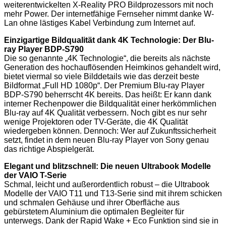
weiterentwickelten X-Reality PRO Bildprozessors mit noch
mehr Power. Der internetfähige Fernseher nimmt danke W-
Lan ohne lästiges Kabel Verbindung zum Internet auf.
Einzigartige Bildqualität dank 4K Technologie: Der Blu-
ray Player BDP-S790
Die so genannte „4K Technologie“, die bereits als nächste
Generation des hochauflösenden Heimkinos gehandelt wird,
bietet viermal so viele Bilddetails wie das derzeit beste
Bildformat „Full HD 1080p“. Der Premium Blu-ray Player
BDP-S790 beherrscht 4K bereits. Das heißt: Er kann dank
interner Rechenpower die Bildqualität einer herkömmlichen
Blu-ray auf 4K Qualität verbessern. Noch gibt es nur sehr
wenige Projektoren oder TV-Geräte, die 4K Qualität
wiedergeben können. Dennoch: Wer auf Zukunftssicherheit
setzt, findet in dem neuen Blu-ray Player von Sony genau
das richtige Abspielgerät.
Elegant und blitzschnell: Die neuen Ultrabook Modelle
der VAIO T-Serie
Schmal, leicht und außerordentlich robust – die Ultrabook
Modelle der VAIO T11 und T13-Serie sind mit ihrem schicken
und schmalen Gehäuse und ihrer Oberfläche aus
gebürstetem Aluminium die optimalen Begleiter für
unterwegs. Dank der Rapid Wake + Eco Funktion sind sie in