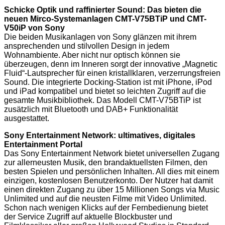
Schicke Optik und raffinierter Sound: Das bieten die
neuen Mirco-Systemanlagen CMT-V75BTiP und CMT-
V50iP von Sony
Die beiden Musikanlagen von Sony glänzen mit ihrem
ansprechenden und stilvollen Design in jedem
Wohnambiente. Aber nicht nur optisch können sie
überzeugen, denn im Inneren sorgt der innovative „Magnetic
Fluid“-Lautsprecher für einen kristallklaren, verzerrungsfreien
Sound. Die integrierte Docking-Station ist mit iPhone, iPod
und iPad kompatibel und bietet so leichten Zugriff auf die
gesamte Musikbibliothek. Das Modell CMT-V75BTiP ist
zusätzlich mit Bluetooth und DAB+ Funktionalität
ausgestattet.
Sony Entertainment Network: ultimatives, digitales
Entertainment Portal
Das Sony Entertainment Network bietet universellen Zugang
zur allerneusten Musik, den brandaktuellsten Filmen, den
besten Spielen und persönlichen Inhalten. All dies mit einem
einzigen, kostenlosen Benutzerkonto. Der Nutzer hat damit
einen direkten Zugang zu über 15 Millionen Songs via Music
Unlimited und auf die neusten Filme mit Video Unlimited.
Schon nach wenigen Klicks auf der Fernbedienung bietet
der Service Zugriff auf aktuelle Blockbuster und