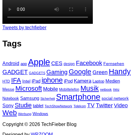
Tweets by techfieber
Tags
Apple
Facebook
CES
Android
Fernsehen
app
design
Handy
Google
GADGET
Gaming
Green
GADGETS
iphone
IFA
Kamera
iPad
Intel
iPod
Medien
Laptop
HTD
Musik
Microsoft
Mobile
Messe
Mobiltelefon
neu
netbook
Smartphone
Samsung
social network
Notebook
Sicherheit
Studie
TV
Twitter
Video
Sony
tablet
TechShowNetwork
Telekom
Web
Windows
Werbung
Copyright © 2026 TechFieber Blog
Designed by
WPZOOM