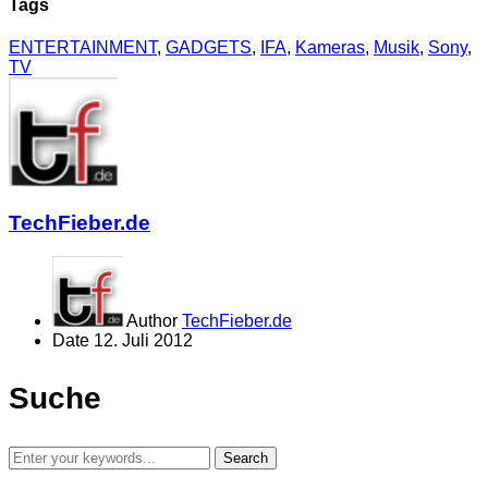
Tags
ENTERTAINMENT
,
GADGETS
,
IFA
,
Kameras
,
Musik
,
Sony
,
TV
TechFieber.de
Author
TechFieber.de
Date
12. Juli 2012
Suche