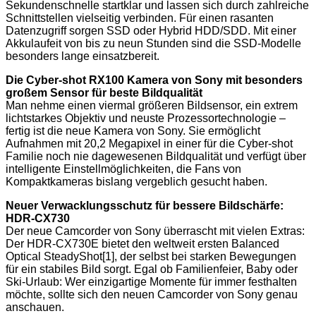
Sekundenschnelle startklar und lassen sich durch zahlreiche
Schnittstellen vielseitig verbinden. Für einen rasanten
Datenzugriff sorgen SSD oder Hybrid HDD/SDD. Mit einer
Akkulaufeit von bis zu neun Stunden sind die SSD-Modelle
besonders lange einsatzbereit.
Die Cyber-shot RX100 Kamera von Sony mit besonders
großem Sensor für beste Bildqualität
Man nehme einen viermal größeren Bildsensor, ein extrem
lichtstarkes Objektiv und neuste Prozessortechnologie –
fertig ist die neue Kamera von Sony. Sie ermöglicht
Aufnahmen mit 20,2 Megapixel in einer für die Cyber-shot
Familie noch nie dagewesenen Bildqualität und verfügt über
intelligente Einstellmöglichkeiten, die Fans von
Kompaktkameras bislang vergeblich gesucht haben.
Neuer Verwacklungsschutz für bessere Bildschärfe:
HDR-CX730
Der neue Camcorder von Sony überrascht mit vielen Extras:
Der HDR-CX730E bietet den weltweit ersten Balanced
Optical SteadyShot[1], der selbst bei starken Bewegungen
für ein stabiles Bild sorgt. Egal ob Familienfeier, Baby oder
Ski-Urlaub: Wer einzigartige Momente für immer festhalten
möchte, sollte sich den neuen Camcorder von Sony genau
anschauen.