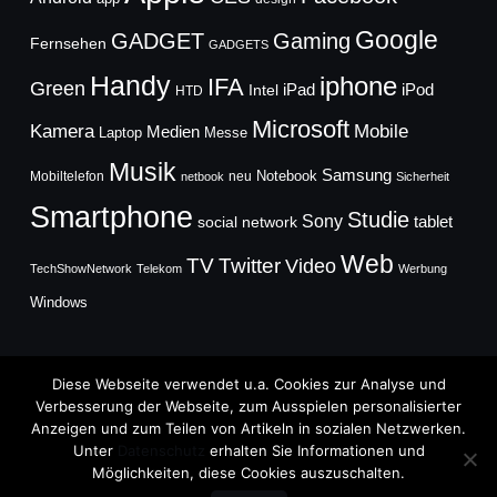
Google
GADGET
Gaming
Fernsehen
GADGETS
Handy
iphone
IFA
Green
iPad
Intel
iPod
HTD
Microsoft
Mobile
Kamera
Medien
Laptop
Messe
Musik
Samsung
Notebook
Mobiltelefon
neu
netbook
Sicherheit
Smartphone
Studie
Sony
social network
tablet
Web
TV
Twitter
Video
TechShowNetwork
Telekom
Werbung
Windows
Diese Webseite verwendet u.a. Cookies zur Analyse und
Verbesserung der Webseite, zum Ausspielen personalisierter
Anzeigen und zum Teilen von Artikeln in sozialen Netzwerken.
Copyright © 2026
Unter
Datenschutz
erhalten Sie Informationen und
TechFieber Blog
Möglichkeiten, diese Cookies auszuschalten.
Designed by
WPZOOM