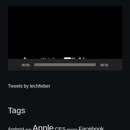
Video-
Player
00:00
00:32
Tweets by techfieber
Tags
Apple
Facebook
CES
Android
app
design