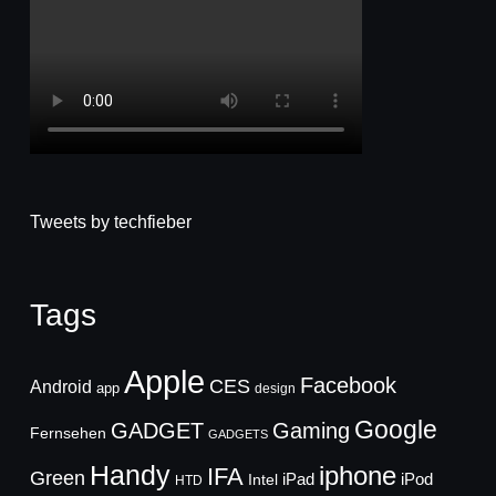
Tweets by techfieber
Tags
Apple
Facebook
CES
Android
app
design
Google
GADGET
Gaming
Fernsehen
GADGETS
Handy
iphone
IFA
Green
iPad
Intel
iPod
HTD