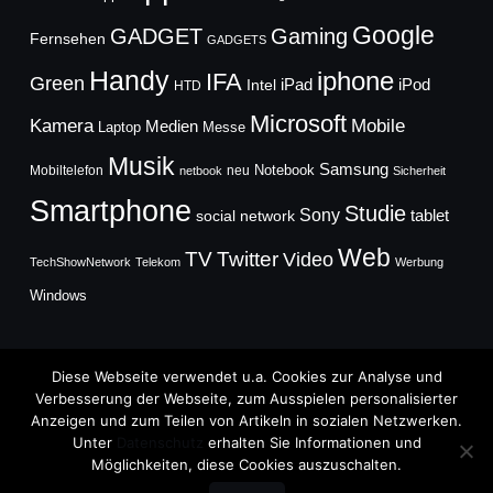
Google
GADGET
Gaming
Fernsehen
GADGETS
Handy
iphone
IFA
Green
iPad
Intel
iPod
HTD
Microsoft
Mobile
Kamera
Medien
Laptop
Messe
Musik
Samsung
Notebook
Mobiltelefon
neu
netbook
Sicherheit
Smartphone
Studie
Sony
social network
tablet
Web
TV
Twitter
Video
TechShowNetwork
Telekom
Werbung
Windows
Diese Webseite verwendet u.a. Cookies zur Analyse und
Verbesserung der Webseite, zum Ausspielen personalisierter
Anzeigen und zum Teilen von Artikeln in sozialen Netzwerken.
Copyright © 2026
Unter
Datenschutz
erhalten Sie Informationen und
TechFieber Blog
Möglichkeiten, diese Cookies auszuschalten.
Designed by
WPZOOM