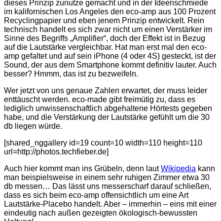
dieses Prinzip zunutze gemacht und in der Ideenschmiede
im kalifornischen Los Angeles den eco-amp aus 100 Prozent
Recyclingpapier und eben jenem Prinzip entwickelt. Rein
technisch handelt es sich zwar nicht um einen Verstärker im
Sinne des Begriffs „Amplifier“, doch
der Effekt ist in Bezug
auf die Lautstärke vergleichbar. Hat man erst mal den eco-
amp gefaltet und auf sein iPhone (4 oder 4S) gesteckt, ist der
Sound, der aus dem Smartphone kommt definitiv lauter. Auch
besser? Hmmm, das ist zu bezweifeln.
Wer jetzt von uns genaue Zahlen erwartet, der muss leider
enttäuscht werden. eco-made gibt freimütig zu, dass es
lediglich unwissenschaftlich abgehaltene Hörtests gegeben
habe, und die Verstärkung der Lautstärke gefühlt um die 30
db liegen würde.
[shared_nggallery id=19 count=10 width=110 height=110
url=http://photos.techfieber.de]
Auch hier kommt man ins Grübeln, denn laut
Wikipedia
kann
man beispielsweise in einem sehr ruhigen Zimmer etwa 30
db messen… Das lässt uns messerscharf darauf schließen,
dass es sich beim eco-amp offensichtlich um eine Art
Lautstärke-Placebo handelt. Aber – immerhin – eins mit einer
eindeutig nach außen gezeigten ökologisch-bewussten