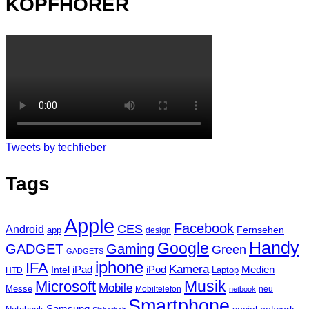
KOPFHÖRER
Tweets by techfieber
Tags
Apple
Facebook
CES
Android
Fernsehen
app
design
Handy
Google
GADGET
Gaming
Green
GADGETS
iphone
IFA
Kamera
iPad
Intel
iPod
Medien
Laptop
HTD
Musik
Microsoft
Mobile
Messe
Mobiltelefon
neu
netbook
Smartphone
Samsung
social network