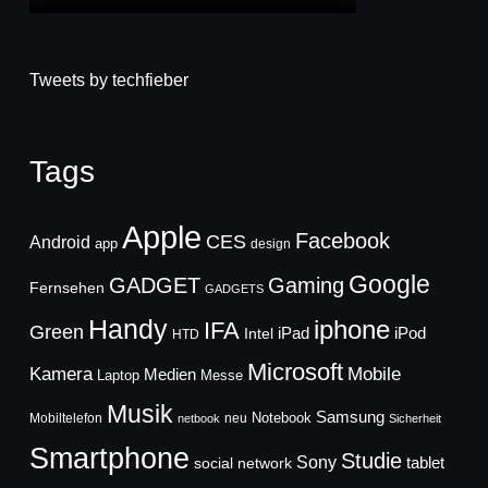
Tweets by techfieber
Tags
Apple
Facebook
CES
Android
app
design
Google
GADGET
Gaming
Fernsehen
GADGETS
Handy
iphone
IFA
Green
iPad
Intel
iPod
HTD
Microsoft
Mobile
Kamera
Medien
Laptop
Messe
Musik
Samsung
Notebook
Mobiltelefon
neu
netbook
Sicherheit
Smartphone
Studie
Sony
social network
tablet