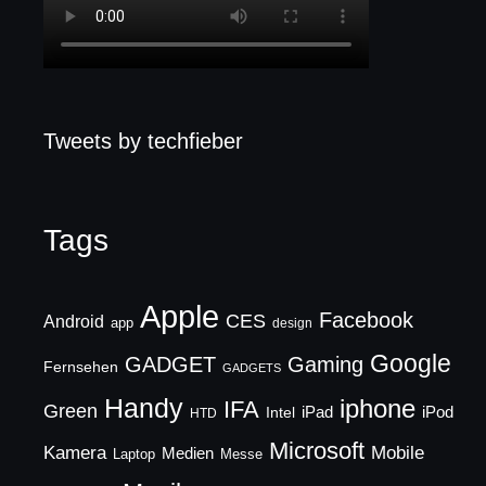
Tweets by techfieber
Tags
Apple
Facebook
CES
Android
app
design
Google
GADGET
Gaming
Fernsehen
GADGETS
Handy
iphone
IFA
Green
iPad
Intel
iPod
HTD
Microsoft
Mobile
Kamera
Medien
Laptop
Messe