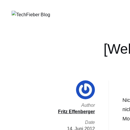
[We
Nic
Author
nic
Fritz Effenberger
Mob
Date
14. Juni 2012