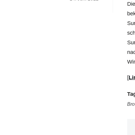
Die
bek
Sur
sch
Sur
nac
Win
[
Li
Ta
Bro