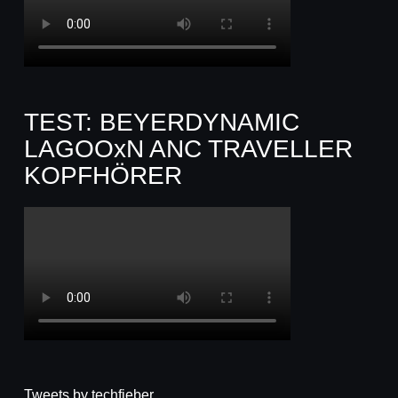
TEST: BEYERDYNAMIC
LAGOOxN ANC TRAVELLER
KOPFHÖRER
Tweets by techfieber