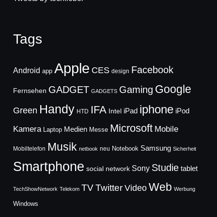
Tags
Apple
Facebook
CES
Android
app
design
Google
GADGET
Gaming
Fernsehen
GADGETS
Handy
iphone
IFA
Green
iPad
Intel
iPod
HTD
Microsoft
Mobile
Kamera
Medien
Laptop
Messe
Musik
Samsung
Notebook
Mobiltelefon
neu
netbook
Sicherheit
Smartphone
Studie
Sony
social network
tablet
Web
TV
Twitter
Video
TechShowNetwork
Telekom
Werbung
Windows