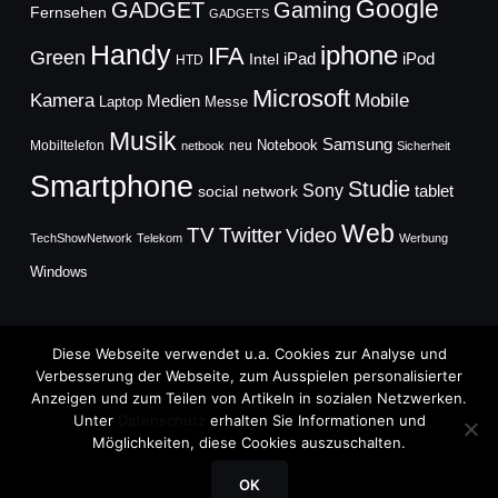
Google
GADGET
Gaming
Fernsehen
GADGETS
Handy
iphone
IFA
Green
iPad
Intel
iPod
HTD
Microsoft
Mobile
Kamera
Medien
Laptop
Messe
Musik
Samsung
Notebook
Mobiltelefon
neu
netbook
Sicherheit
Smartphone
Studie
Sony
social network
tablet
Web
TV
Twitter
Video
TechShowNetwork
Telekom
Werbung
Windows
Diese Webseite verwendet u.a. Cookies zur Analyse und
Verbesserung der Webseite, zum Ausspielen personalisierter
Anzeigen und zum Teilen von Artikeln in sozialen Netzwerken.
Copyright © 2026
Unter
Datenschutz
erhalten Sie Informationen und
TechFieber Blog
Möglichkeiten, diese Cookies auszuschalten.
Designed by
WPZOOM
OK