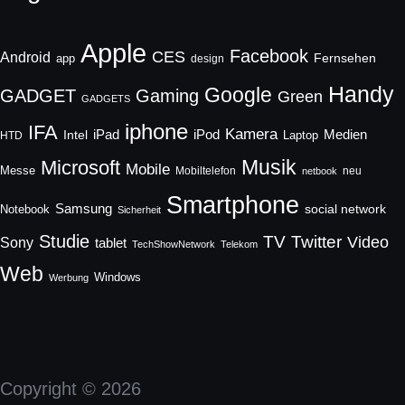
Apple
Facebook
CES
Android
Fernsehen
app
design
Handy
Google
GADGET
Gaming
Green
GADGETS
iphone
IFA
Kamera
iPad
Intel
iPod
Medien
Laptop
HTD
Musik
Microsoft
Mobile
Messe
Mobiltelefon
neu
netbook
Smartphone
Samsung
social network
Notebook
Sicherheit
Studie
TV
Twitter
Video
Sony
tablet
TechShowNetwork
Telekom
Web
Windows
Werbung
Copyright © 2026