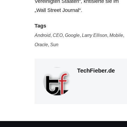
Vereinigten Staaten“, kritisierte sie im
„Wall Street Journal“.
Tags
Android
,
CEO
,
Google
,
Larry Ellison
,
Mobile
,
Oracle
,
Sun
TechFieber.de