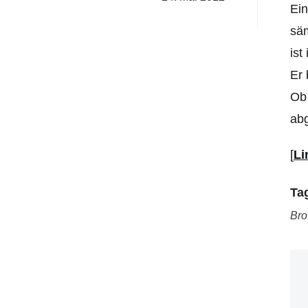
Ein
säm
ist
Er 
Ob 
ab
[
Li
Ta
Bro