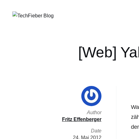
[Web] Ya
Was
Author
zä
Fritz Effenberger
den
Date
24. Mai 2012