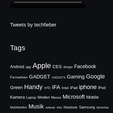
Tweets by techfieber
Tags
Apple
Facebook
CES
Android
app
design
Google
GADGET
Gaming
Fernsehen
GADGETS
Handy
iphone
IFA
Green
iPad
Intel
iPod
HTD
Microsoft
Mobile
Kamera
Medien
Laptop
Messe
Musik
Samsung
Notebook
Mobiltelefon
neu
netbook
Sicherheit