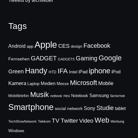
Tweets by techfieber
Tags
Apple
Facebook
CES
Android
app
design
Google
GADGET
Gaming
Fernsehen
GADGETS
Handy
iphone
IFA
Green
iPad
Intel
iPod
HTD
Microsoft
Mobile
Kamera
Medien
Laptop
Messe
Musik
Samsung
Notebook
Mobiltelefon
neu
netbook
Sicherheit
Smartphone
Studie
Sony
social network
tablet
Web
TV
Twitter
Video
TechShowNetwork
Telekom
Werbung
Windows