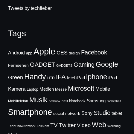
Tweets by techfieber
Tags
Apple
Facebook
CES
Android
app
design
Google
GADGET
Gaming
Fernsehen
GADGETS
Handy
iphone
IFA
Green
iPad
Intel
iPod
HTD
Microsoft
Mobile
Kamera
Medien
Laptop
Messe
Musik
Samsung
Notebook
Mobiltelefon
neu
netbook
Sicherheit
Smartphone
Studie
Sony
social network
tablet
Web
TV
Twitter
Video
TechShowNetwork
Telekom
Werbung