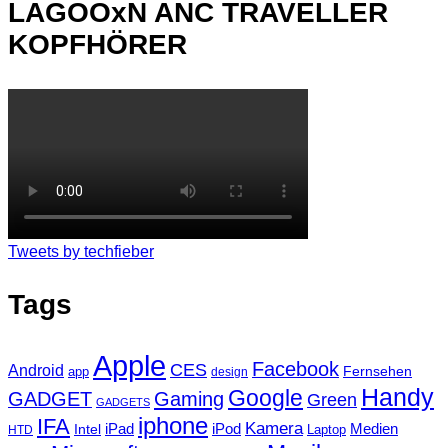
LAGOOxN ANC TRAVELLER
KOPFHÖRER
Tweets by techfieber
Tags
Apple
Facebook
CES
Android
Fernsehen
app
design
Handy
Google
GADGET
Gaming
Green
GADGETS
iphone
IFA
Kamera
iPad
Intel
iPod
Medien
Laptop
HTD