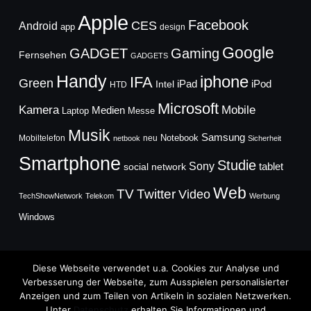
Apple
Facebook
CES
Android
app
design
Google
GADGET
Gaming
Fernsehen
GADGETS
Handy
iphone
IFA
Green
iPad
Intel
iPod
HTD
Microsoft
Mobile
Kamera
Medien
Laptop
Messe
Musik
Samsung
Notebook
Mobiltelefon
neu
netbook
Sicherheit
Smartphone
Studie
Sony
social network
tablet
Web
TV
Twitter
Video
TechShowNetwork
Telekom
Werbung
Windows
Diese Webseite verwendet u.a. Cookies zur Analyse und
Verbesserung der Webseite, zum Ausspielen personalisierter
Anzeigen und zum Teilen von Artikeln in sozialen Netzwerken.
Copyright © 2026
Unter
Datenschutz
erhalten Sie Informationen und