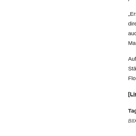
„Er
dir
auc
Mar
Auf
Stä
Flo
[Li
Ta
BII