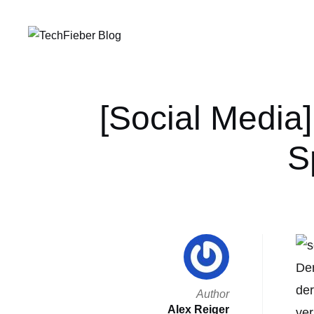
[Social Media]
S
Der
der
Author
Alex Reiger
ver