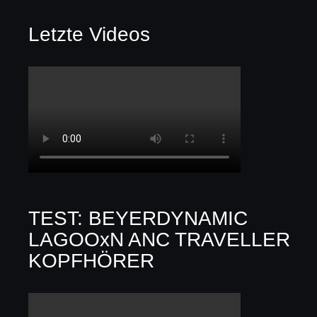
Letzte Videos
TEST: BEYERDYNAMIC
LAGOOxN ANC TRAVELLER
KOPFHÖRER