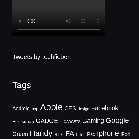
Tweets by techfieber
Tags
Apple
Facebook
CES
Android
app
design
Google
GADGET
Gaming
Fernsehen
GADGETS
Handy
iphone
IFA
Green
iPad
Intel
iPod
HTD