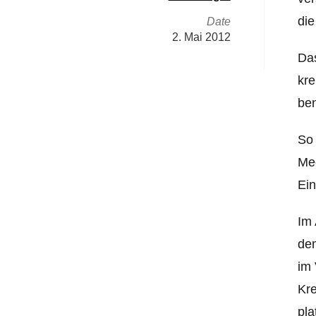
di
Date
2. Mai 2012
Das
kre
ben
So 
Me
Ei
Im 
dem
im 
Kre
pla