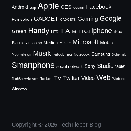
Apple
Facebook
CES
Android
app
design
Google
GADGET
Gaming
Fernsehen
GADGETS
Handy
iphone
IFA
Green
iPad
Intel
iPod
HTD
Microsoft
Mobile
Kamera
Medien
Laptop
Messe
Musik
Samsung
Notebook
Mobiltelefon
neu
netbook
Sicherheit
Smartphone
Studie
Sony
social network
tablet
Web
TV
Twitter
Video
TechShowNetwork
Telekom
Werbung
Windows
Copyright © 2026 TechFieber Blog