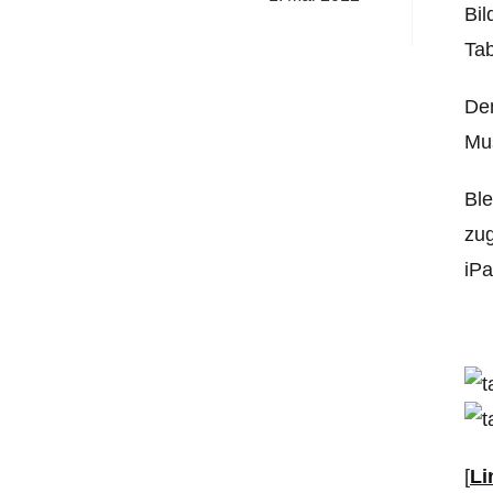
Bil
Tab
Den
Mu
Ble
zug
iPa
[
Li