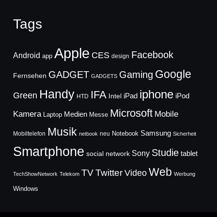
Tags
Apple
Facebook
CES
Android
app
design
Google
GADGET
Gaming
Fernsehen
GADGETS
Handy
iphone
IFA
Green
iPad
Intel
iPod
HTD
Microsoft
Mobile
Kamera
Medien
Laptop
Messe
Musik
Samsung
Notebook
Mobiltelefon
neu
netbook
Sicherheit
Smartphone
Studie
Sony
social network
tablet
Web
TV
Twitter
Video
TechShowNetwork
Telekom
Werbung
Windows