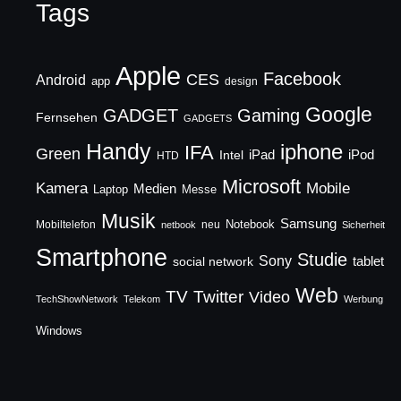
Tags
Apple
Facebook
CES
Android
app
design
Google
GADGET
Gaming
Fernsehen
GADGETS
Handy
iphone
IFA
Green
iPad
Intel
iPod
HTD
Microsoft
Mobile
Kamera
Medien
Laptop
Messe
Musik
Samsung
Notebook
Mobiltelefon
neu
netbook
Sicherheit
Smartphone
Studie
Sony
social network
tablet
Web
TV
Twitter
Video
TechShowNetwork
Telekom
Werbung
Windows