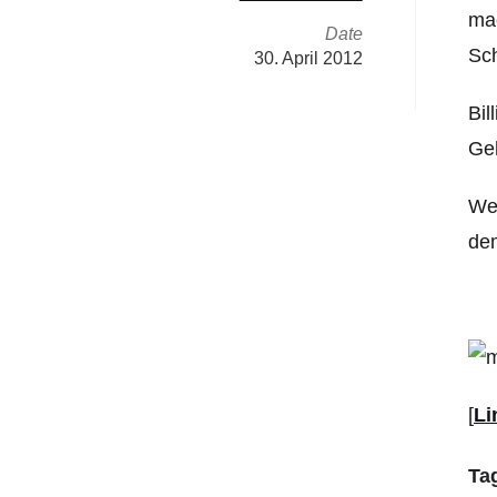
mac
Date
Sch
30. April 2012
Bil
Geh
Wer
dem
[
Li
Ta