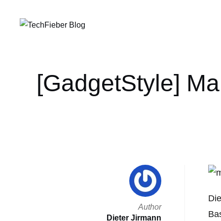
[GadgetStyle] Mar
Die
Author
Bas
Dieter Jirmann