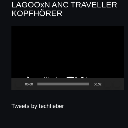
LAGOOxN ANC TRAVELLER
KOPFHÖRER
Video-
Player
00:00
00:32
Tweets by techfieber